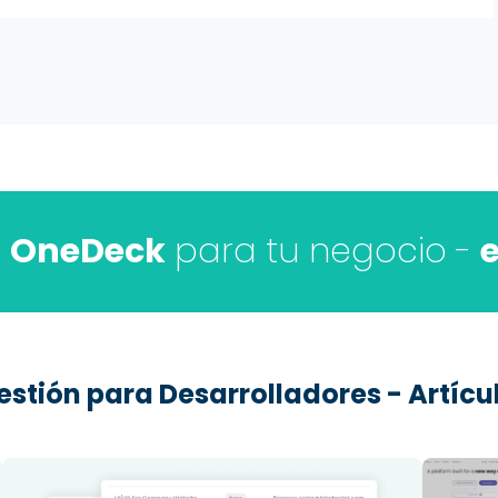
r
OneDeck
para tu negocio -
e
stión para Desarrolladores - Artíc