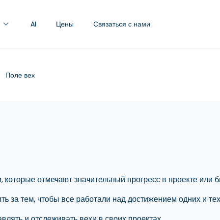
Skip to the accessibility menu
Skip to the accessibility menu
AI
Цены
Связаться с нами
Поле вех
, которые отмечают значительный прогресс в проекте или б
ить за тем, чтобы все работали над достижением одних и т
авлять и отслеживать вехи в своих проектах.