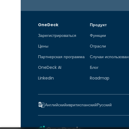
OneDeck
Продукт
Зарегистрироваться
Функции
Цены
Отрасли
Партнерская программа
Случаи использован
OneDeck AI
Блог
Linkedin
Roadmap
Английский
иврит
испанский
Русский