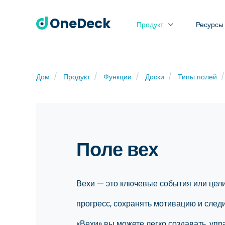
OneDeck
Продукт
Ресурсы
Дом
Продукт
Функции
Доски
Типы полей
Поле вех
Вехи — это ключевые события или цели
прогресс, сохранять мотивацию и след
«Вехи» вы можете легко создавать, упр