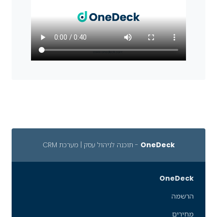
OneDeck
- תוכנה לניהול עסק | מערכת CRM
OneDeck
הרשמה
מחירים