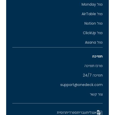
מול Monday
מול AirTable
מול Notion
מול ClickUp
מול Asana
תמיכה
מרכז תמיכה
תמיכה 24/7
support@onedeck.com
צור קשר
אנגלית
עברית
ספרדית
רוסית