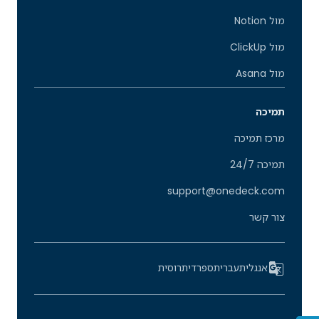
מול Notion
מול ClickUp
מול Asana
תמיכה
מרכז תמיכה
תמיכה 24/7
support@onedeck.com
צור קשר
אנגלית
עברית
ספרדית
רוסית