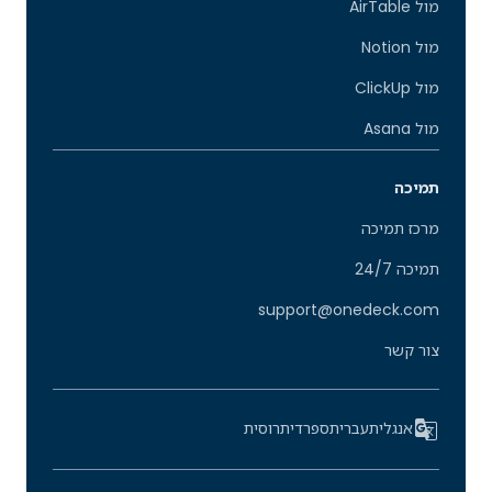
מול AirTable
מול Notion
מול ClickUp
מול Asana
תמיכה
מרכז תמיכה
תמיכה 24/7
support@onedeck.com
צור קשר
אנגלית
עברית
ספרדית
רוסית