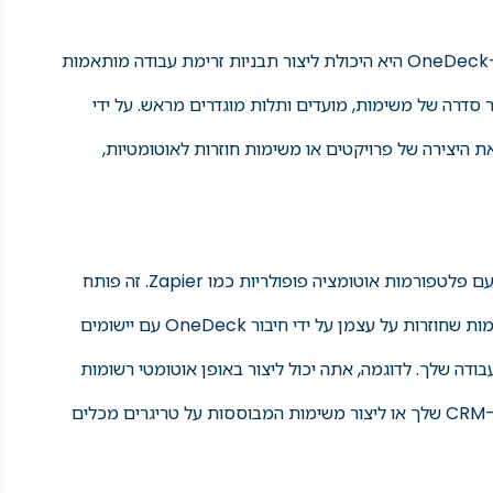
אחת מתכונות האוטומציה המרכזיות ב-OneDeck היא היכולת ליצור תבניות זרימת עבודה מותאמות
 סדרה של משימות, מועדים ותלות מוגדרים מראש. על ידי
ת היצירה של פרויקטים או משימות חוזרות לאוטומטיות,
בנוסף, OneDeck מציעה אינטגרציות עם פלטפורמות אוטומציה פופולריות כמו Zapier. זה פותח
עולם של אפשרויות לאוטומציה של משימות שחוזרות על עצמן על ידי חיבור OneDeck עם יישומים
 שלך. לדוגמה, אתה יכול ליצור באופן אוטומטי רשומות
OneDeck מלידים חדשים במערכת ה-CRM שלך או ליצור משימות המבוססות על טריגרים מכלים