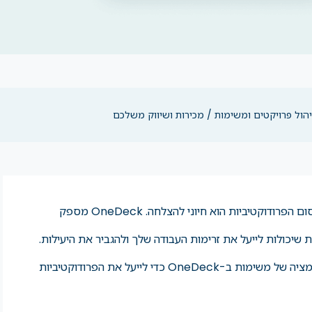
בסביבה העסקית המהירה של היום, מקסום הפרודוקטיביות הוא חיוני להצלחה. OneDeck מספק
 שיכולות לייעל את זרימות העבודה שלך ולהגביר את היעילות.
בפוסט זה, נחקור כיצד תוכל למנף אוטומציה של משימות ב-OneDeck כדי לייעל את הפרודוקטיביות