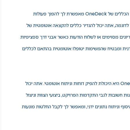
יתרה מכך, תכונת האוטומציה מבוססת הכללים של OneDeck מאפשרת לך להפוך פעולות
לדוגמה, אתה יכול להגדיר כללים להקצאה אוטומטית של
ונים מסוימים או לשלוח הודעות כאשר אבני דרך ספציפיות
דנית ומבטיח שהמשימות יטופלו אוטומטית בהתאם לכללים
יכולת אוטומציה חזקה נוספת ב-OneDeck היא היכולת להפיק דוחות וניתוח אוטומטי. אתה יכול
ת חשובות לגבי התקדמות הפרויקט, ביצועי הצוות וניצול
וף וניתוח נתונים ידני, ומאפשר לך לקבל החלטות מונעות