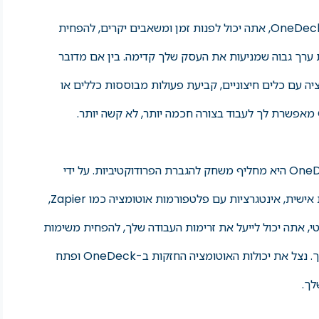
על ידי מינוף אוטומציה של משימות ב-OneDeck, אתה יכול לפנות זמן ומשאבים יקרים, להפחית
ת ערך גבוה שמניעות את העסק שלך קדימה. בין אם מדובר
יה עם כלים חיצוניים, קביעת פעולות מבוססות כללים או
לסיכום, אוטומציה של משימות ב-OneDeck היא מחליף משחק להגברת הפרודוקטיביות. על ידי
שימוש בתבניות זרימת עבודה מותאמות אישית, אינטגרציות עם פלטפורמות אוטומציה כמו Zapier,
י, אתה יכול לייעל את זרימות העבודה שלך, להפחית משימות
ידניות ולמטב את היעילות של הצוות שלך. נצל את יכולות האוטומציה החזקות ב-OneDeck ופתח
לך.